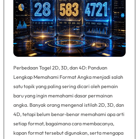
Perbedaan Togel 2D, 3D, dan 4D: Panduan
Lengkap Memahami Format Angka menjadi salah
satu topik yang paling sering dicari oleh pemain
baru yang ingin memahami dasar permainan
angka. Banyak orang mengenal istilah 2D, 3D, dan
4D, tetapi belum benar-benar memahami apa arti
setiap format, bagaimana cara membacanya,
kapan format tersebut digunakan, serta mengapa