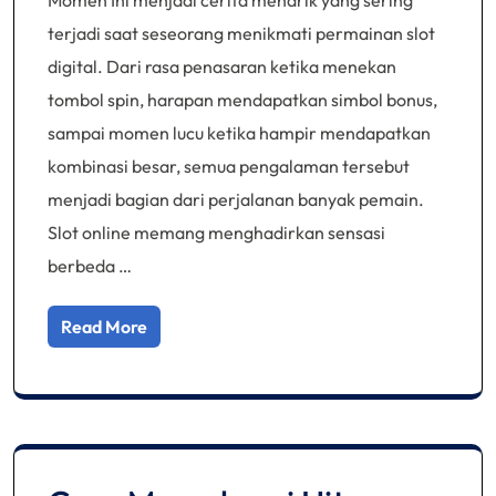
Momen Ini menjadi cerita menarik yang sering
terjadi saat seseorang menikmati permainan slot
digital. Dari rasa penasaran ketika menekan
tombol spin, harapan mendapatkan simbol bonus,
sampai momen lucu ketika hampir mendapatkan
kombinasi besar, semua pengalaman tersebut
menjadi bagian dari perjalanan banyak pemain.
Slot online memang menghadirkan sensasi
berbeda …
Read More