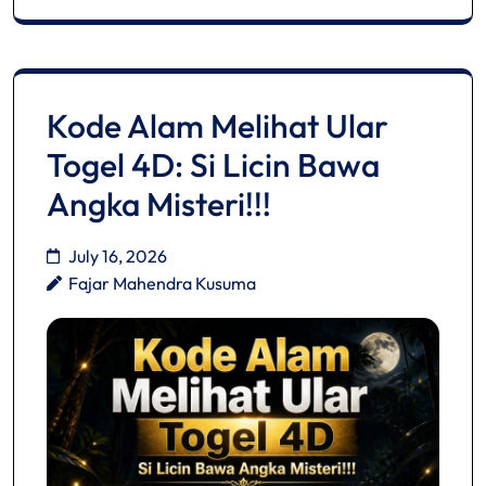
Kode Alam Melihat Ular
Togel 4D: Si Licin Bawa
Angka Misteri!!!
July 16, 2026
Fajar Mahendra Kusuma