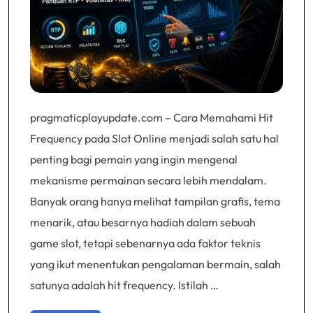
pragmaticplayupdate.com – Cara Memahami Hit
Frequency pada Slot Online menjadi salah satu hal
penting bagi pemain yang ingin mengenal
mekanisme permainan secara lebih mendalam.
Banyak orang hanya melihat tampilan grafis, tema
menarik, atau besarnya hadiah dalam sebuah
game slot, tetapi sebenarnya ada faktor teknis
yang ikut menentukan pengalaman bermain, salah
satunya adalah hit frequency. Istilah …