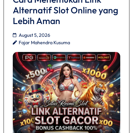
Alternatif Slot Online yang
Lebih Aman
August 5, 2026
Fajar Mahendra Kusuma