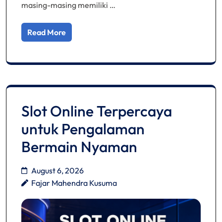
masing-masing memiliki …
Read More
Slot Online Terpercaya
untuk Pengalaman
Bermain Nyaman
August 6, 2026
Fajar Mahendra Kusuma