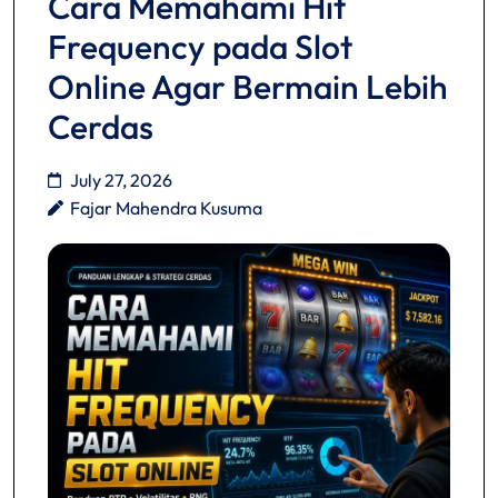
Cara Memahami Hit
Frequency pada Slot
Online Agar Bermain Lebih
Cerdas
July 27, 2026
Fajar Mahendra Kusuma