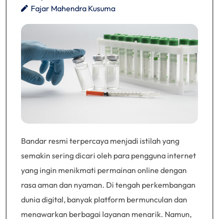
Fajar Mahendra Kusuma
Bandar resmi terpercaya menjadi istilah yang
semakin sering dicari oleh para pengguna internet
yang ingin menikmati permainan online dengan
rasa aman dan nyaman. Di tengah perkembangan
dunia digital, banyak platform bermunculan dan
menawarkan berbagai layanan menarik. Namun,