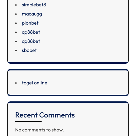
simplebet8
macaugg
pionbet
qq88bet
qq88bet
sbobet
togel online
Recent Comments
No comments to show.