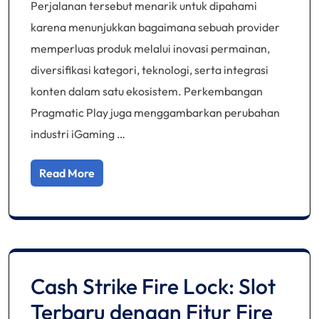
Perjalanan tersebut menarik untuk dipahami
karena menunjukkan bagaimana sebuah provider
memperluas produk melalui inovasi permainan,
diversifikasi kategori, teknologi, serta integrasi
konten dalam satu ekosistem. Perkembangan
Pragmatic Play juga menggambarkan perubahan
industri iGaming …
Read More
Cash Strike Fire Lock: Slot
Terbaru dengan Fitur Fire