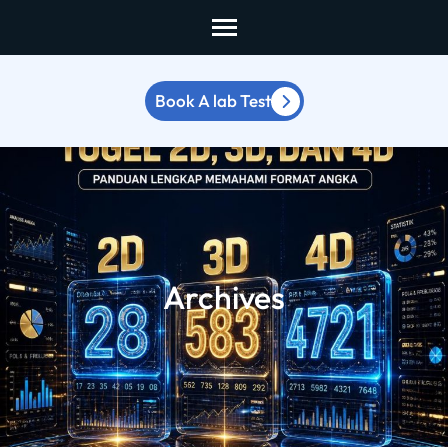
Skip
to
content
Book A lab Test
(Press
Enter)
Archives