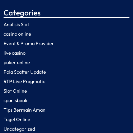
Categories
Analisis Slot
casino online
Event & Promo Provider
live casino
poker online
Pola Scatter Update
RTP Live Pragmatic
Slot Online
sportsbook
Tips Bermain Aman
Togel Online
Uncategorized