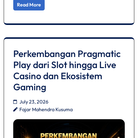
Read More
Perkembangan Pragmatic
Play dari Slot hingga Live
Casino dan Ekosistem
Gaming
July 23, 2026
Fajar Mahendra Kusuma