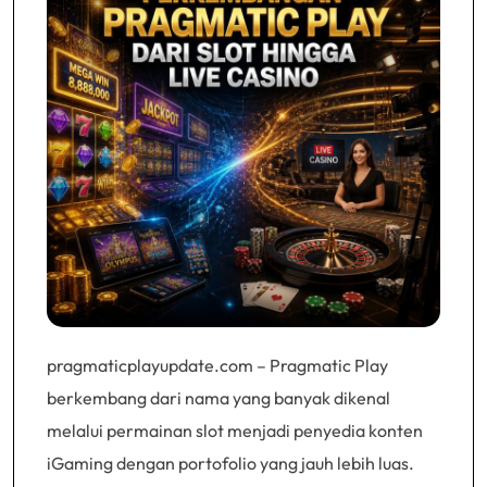
pragmaticplayupdate.com – Pragmatic Play
berkembang dari nama yang banyak dikenal
melalui permainan slot menjadi penyedia konten
iGaming dengan portofolio yang jauh lebih luas.